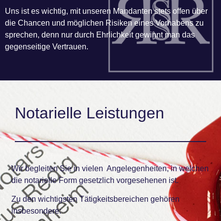
Uns ist es wichtig, mit unseren Mandanten stets offen über
die Chancen und möglichen Risiken eines Vorhabens zu
sprechen, denn nur durch Ehrlichkeit gewinnt man das
gegenseitige Vertrauen.
Notarielle Leistungen
Wir begleiten Sie in vielen Angelegenheiten, in welchen
die notarielle Form gesetzlich vorgesehenen ist.
Zu den wichtigsten Tätigkeitsbereichen gehören
insbesondere: